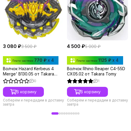
3 080 ₽
4 500 ₽
3 500 ₽
5 000 ₽
770 ₽
x 4
1125 ₽
x 4
Плати частями
Плати частями
Волчок Hazard Kerbeus 4
Волчок Rhino Reaper C4-55D
Merge' B130.05 от Takara
CX05.02 от Takara Tomy
Tomy
0
1
В корзину
В корзину
Соберём и передадим в доставку
Соберём и передадим в доставку
завтра
завтра