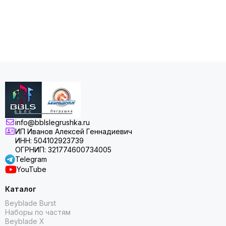
info@bblslegrushka.ru
ИП Иванов Алексей Геннадиевич
ИНН: 504102923739
ОГРНИП: 321774600734005
Telegram
YouTube
Каталог
Beyblade Burst
Наборы по частям
Beyblade X