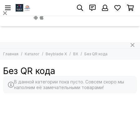
Beyblade X
BX
Install App
Все товары
Все товары
BX
Волчок без лаунчера
Волчок с лаунчером
UX
Наборы волчков
CX
Главная
Каталог
Beyblade X
BX
Без QR кода
Наборы с ареной
Бокс для волчков
Лаунчеры
Наборы по частям
Без QR кода
Ручки
Арены
В данной категории пока пусто. Совсем скоро мы
Без QR кода
наполним её замечательными товарами!