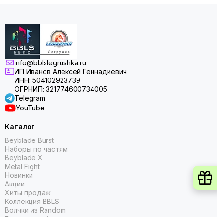
info@bblslegrushka.ru
ИП Иванов Алексей Геннадиевич
ИНН: 504102923739
ОГРНИП: 321774600734005
Telegram
YouTube
Каталог
Beyblade Burst
Наборы по частям
Beyblade X
Metal Fight
Новинки
Акции
Хиты продаж
Коллекция BBLS
Волчки из Random