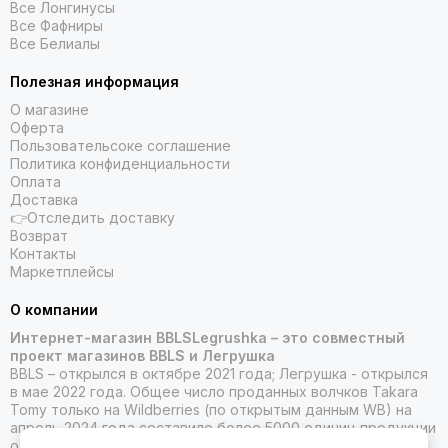
Все Лонгинусы
Все Фафниры
Все Белиалы
Полезная информация
О магазине
Оферта
Пользовательсоке соглашение
Политика конфиденциальности
Оплата
Доставка
👉Отследить доставку
Возврат
Контакты
Маркетплейсы
О компании
Интернет-магазин BBLSLegrushka – это совместный
проект магазинов BBLS и Легрушка
BBLS – открылся в октябре 2021 года; Легрушка - открылся
в мае 2022 года. Общее число проданных волчков Takara
Tomy только на Wildberries (по открытым данным WB) на
апрель 2024 года составило более 5000 единиц продукции
от Такара Томи.