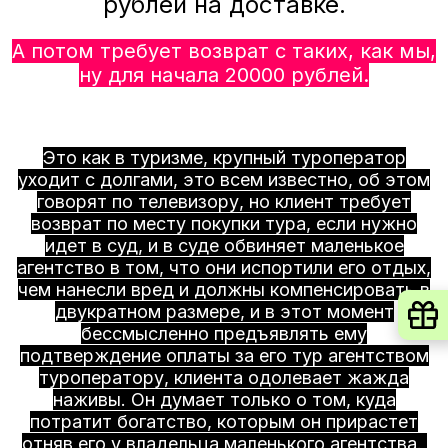
рублей на доставке.
А потом требует возврат с таких, как мы,
ну для начала 20000 рублей.
Это как в туризме, крупный туроператор
уходит с долгами, это всем известно, об этом
говорят по телевизору, но клиент требует
возврат по месту покупки тура, если нужно
идет в суд, и в суде обвиняет маленькое
агентство в том, что они испортили его отдых,
чем нанесли вред и должны компенсировать в
двукратном размере, и в этот момент
бессмысленно предъявлять ему
подтверждение оплаты за его тур агентством
туроператору, клиента одолевает жажда
наживы. Он думает только о том, куда
потратит богатство, которым он прирастет
отняв его у владельца маленького агентства.