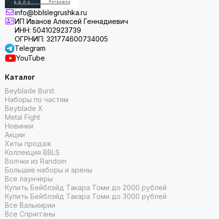
info@bblslegrushka.ru
ИП Иванов Алексей Геннадиевич
ИНН: 504102923739
ОГРНИП: 321774600734005
Telegram
YouTube
Каталог
Beyblade Burst
Наборы по частям
Beyblade X
Metal Fight
Новинки
Акции
Хиты продаж
Коллекция BBLS
Волчки из Random
Большие наборы и арены
Все лаунчеры
Купить Бейблэйд Такара Томи до 2000 рублей
Купить Бейблэйд Такара Томи до 3000 рублей
Все Валькирии
Все Спригганы