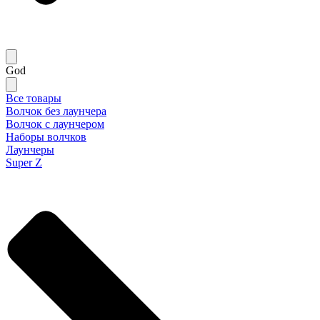
God
Все товары
Волчок без лаунчера
Волчок с лаунчером
Наборы волчков
Лаунчеры
Super Z